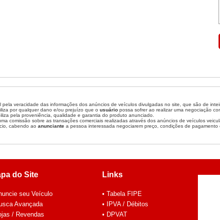
 pela veracidade das informações dos anúncios de veículos divulgadas no site, que são de inte
liza por qualquer dano e/ou prejuízo que o
usuário
possa sofrer ao realizar uma negociação c
liza pela proveniência, qualidade e garantia do produto anunciado.
a comissão sobre as transações comerciais realizadas através dos anúncios de veículos veicul
cio, cabendo ao
anunciante
a pessoa interessada negociarem preço, condições de pagamento 