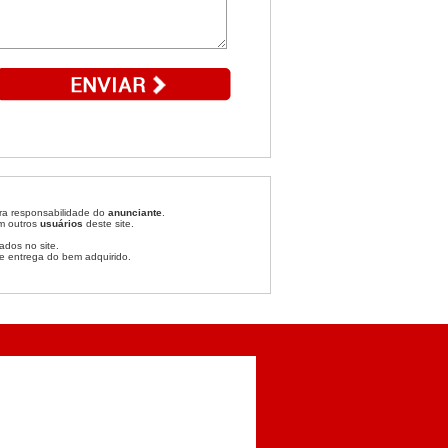
ira responsabilidade do
anunciante
.
om outros
usuários
deste site.
ados no site.
e entrega do bem adquirido.