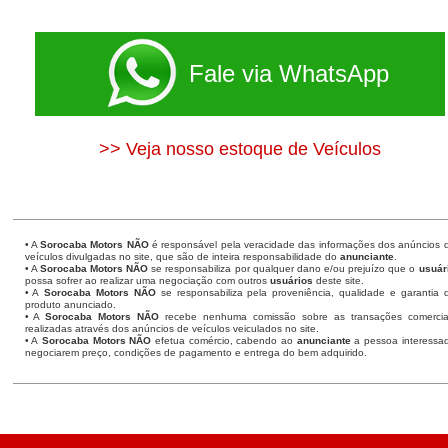
Fale via WhatsApp
>> Veja nosso estoque de Veículos
• A
Sorocaba Motors
NÃO
é responsável pela veracidade das informações dos anúncios 
veículos divulgadas no site, que são de inteira responsabilidade do
anunciante
.
• A
Sorocaba Motors
NÃO
se responsabiliza por qualquer dano e/ou prejuízo que o
usuár
possa sofrer ao realizar uma negociação com outros
usuários
deste site.
• A
Sorocaba Motors NÃO
se responsabiliza pela proveniência, qualidade e garantia 
produto anunciado.
• A
Sorocaba Motors NÃO
recebe nenhuma comissão sobre as transações comercia
realizadas através dos anúncios de veículos veiculados no site.
• A
Sorocaba Motors NÃO
efetua comércio, cabendo ao
anunciante
a pessoa interessa
negociarem preço, condições de pagamento e entrega do bem adquirido.