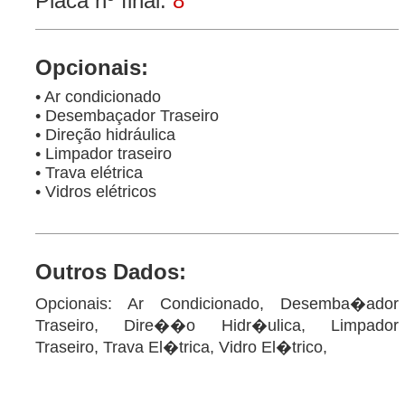
Placa nº final:
8
Opcionais:
• Ar condicionado
• Desembaçador Traseiro
• Direção hidráulica
• Limpador traseiro
• Trava elétrica
• Vidros elétricos
Outros Dados:
Opcionais: Ar Condicionado, Desemba�ador
Traseiro, Dire��o Hidr�ulica, Limpador
Traseiro, Trava El�trica, Vidro El�trico,