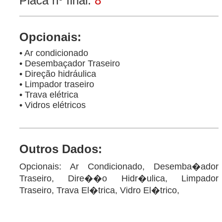
Placa nº final:
8
Opcionais:
• Ar condicionado
• Desembaçador Traseiro
• Direção hidráulica
• Limpador traseiro
• Trava elétrica
• Vidros elétricos
Outros Dados:
Opcionais: Ar Condicionado, Desemba�ador
Traseiro, Dire��o Hidr�ulica, Limpador
Traseiro, Trava El�trica, Vidro El�trico,