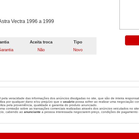
stra Vectra 1996 a 1999
antia
Aceita troca
Tipo
arantia
Não
Novo
 pela veracidade das informações dos anúncios divulgadas no site, que são de inteira responsa
liza por qualquer dano e/ou prejuízo que o
usuário
possa sofrer ao realizar uma negociação c
liza pela proveniência, qualidade e garantia do produto anunciado.
a comissão sobre as transações comerciais realizadas através dos anúncios veiculados no site
cio, cabendo ao
anunciante
a pessoa interessada negociarem preço, condições de pagamento 