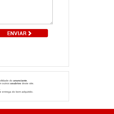
bilidade do
anunciante
.
om outros
usuários
deste site.
.
e entrega do bem adquirido.