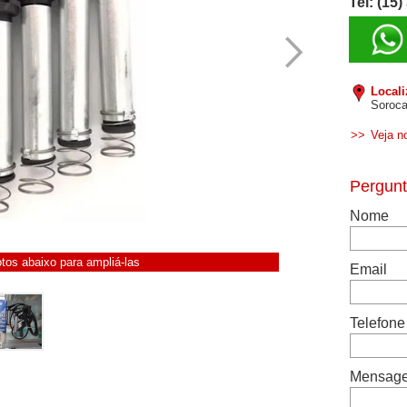
Tel: (15
Local
Soroca
>>
Veja n
otos abaixo para ampliá-las