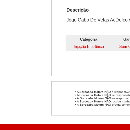
Descrição
Jogo Cabo De Velas AcDelco A
Categoria
Gar
Injeção Eletrönica
Sem G
• A
Sorocaba Motors
NÃO
é responsável
• A
Sorocaba Motors
NÃO
se responsabi
• A
Sorocaba Motors NÃO
se responsabi
• A
Sorocaba Motors NÃO
recebe nenhum
• A
Sorocaba Motors NÃO
efetua comér