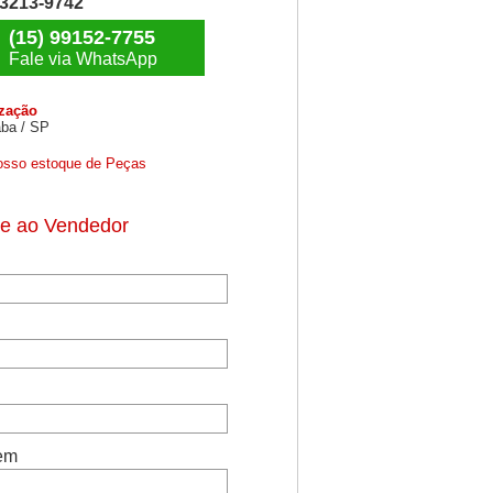
) 3213-9742
(15) 99152-7755
Fale via WhatsApp
ização
ba / SP
osso estoque de Peças