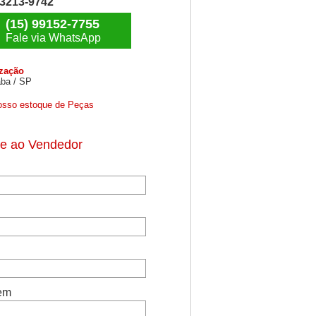
) 3213-9742
(15) 99152-7755
Fale via WhatsApp
ização
ba / SP
osso estoque de Peças