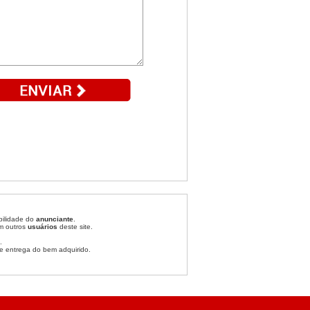
bilidade do
anunciante
.
om outros
usuários
deste site.
.
e entrega do bem adquirido.