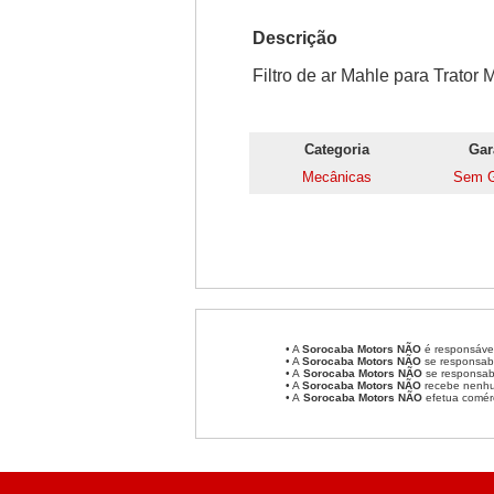
Descrição
Filtro de ar Mahle para Trator
Categoria
Gar
Mecânicas
Sem G
• A
Sorocaba Motors
NÃO
é responsável
• A
Sorocaba Motors
NÃO
se responsabi
• A
Sorocaba Motors NÃO
se responsabi
• A
Sorocaba Motors NÃO
recebe nenhum
• A
Sorocaba Motors NÃO
efetua comér