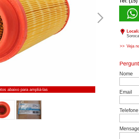
Tel: (15
Local
Soroca
>>
Veja n
otos abaixo para ampliá-las