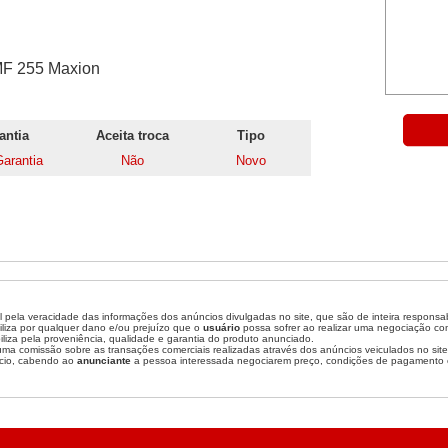
 MF 255 Maxion
antia
Aceita troca
Tipo
arantia
Não
Novo
 pela veracidade das informações dos anúncios divulgadas no site, que são de inteira responsa
liza por qualquer dano e/ou prejuízo que o
usuário
possa sofrer ao realizar uma negociação c
liza pela proveniência, qualidade e garantia do produto anunciado.
a comissão sobre as transações comerciais realizadas através dos anúncios veiculados no site
cio, cabendo ao
anunciante
a pessoa interessada negociarem preço, condições de pagamento 