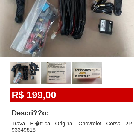
R$ 199,00
Descri??o:
Trava El�trica Original Chevrolet Corsa 2P
93349818