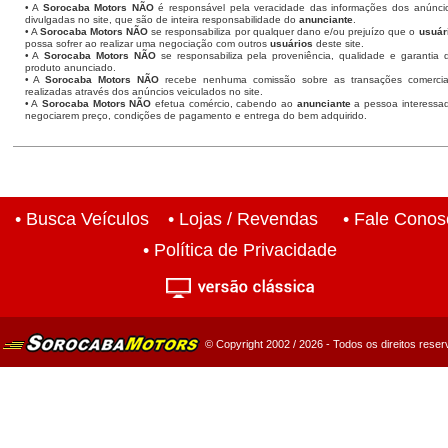
• A
Sorocaba Motors
NÃO
é responsável pela veracidade das informações dos anúnci
divulgadas no site, que são de inteira responsabilidade do
anunciante
.
• A
Sorocaba Motors
NÃO
se responsabiliza por qualquer dano e/ou prejuízo que o
usuár
possa sofrer ao realizar uma negociação com outros
usuários
deste site.
• A
Sorocaba Motors NÃO
se responsabiliza pela proveniência, qualidade e garantia 
produto anunciado.
• A
Sorocaba Motors NÃO
recebe nenhuma comissão sobre as transações comercia
realizadas através dos anúncios veiculados no site.
• A
Sorocaba Motors NÃO
efetua comércio, cabendo ao
anunciante
a pessoa interessa
negociarem preço, condições de pagamento e entrega do bem adquirido.