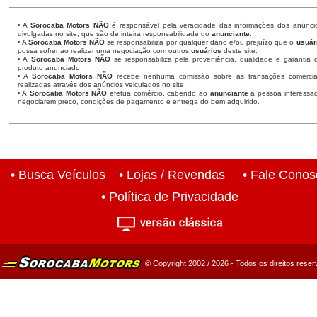
• A
Sorocaba Motors
NÃO
é responsável pela veracidade das informações dos anúnci
divulgadas no site, que são de inteira responsabilidade do
anunciante
.
• A
Sorocaba Motors
NÃO
se responsabiliza por qualquer dano e/ou prejuízo que o
usuár
possa sofrer ao realizar uma negociação com outros
usuários
deste site.
• A
Sorocaba Motors NÃO
se responsabiliza pela proveniência, qualidade e garantia 
produto anunciado.
• A
Sorocaba Motors NÃO
recebe nenhuma comissão sobre as transações comercia
realizadas através dos anúncios veiculados no site.
• A
Sorocaba Motors NÃO
efetua comércio, cabendo ao
anunciante
a pessoa interessa
negociarem preço, condições de pagamento e entrega do bem adquirido.