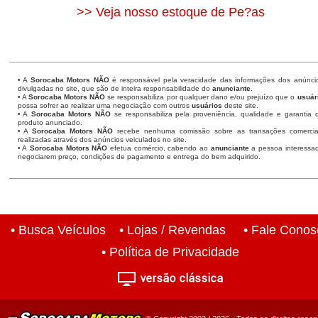
>> Veja nosso estoque de Pe?as
• A
Sorocaba Motors
NÃO
é responsável pela veracidade das informações dos anúnci
divulgadas no site, que são de inteira responsabilidade do
anunciante
.
• A
Sorocaba Motors
NÃO
se responsabiliza por qualquer dano e/ou prejuízo que o
usuár
possa sofrer ao realizar uma negociação com outros
usuários
deste site.
• A
Sorocaba Motors NÃO
se responsabiliza pela proveniência, qualidade e garantia 
produto anunciado.
• A
Sorocaba Motors NÃO
recebe nenhuma comissão sobre as transações comercia
realizadas através dos anúncios veiculados no site.
• A
Sorocaba Motors NÃO
efetua comércio, cabendo ao
anunciante
a pessoa interessa
negociarem preço, condições de pagamento e entrega do bem adquirido.