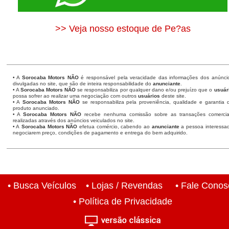
>> Veja nosso estoque de Pe?as
• A
Sorocaba Motors
NÃO
é responsável pela veracidade das informações dos anúnci
divulgadas no site, que são de inteira responsabilidade do
anunciante
.
• A
Sorocaba Motors
NÃO
se responsabiliza por qualquer dano e/ou prejuízo que o
usuár
possa sofrer ao realizar uma negociação com outros
usuários
deste site.
• A
Sorocaba Motors NÃO
se responsabiliza pela proveniência, qualidade e garantia 
produto anunciado.
• A
Sorocaba Motors NÃO
recebe nenhuma comissão sobre as transações comercia
realizadas através dos anúncios veiculados no site.
• A
Sorocaba Motors NÃO
efetua comércio, cabendo ao
anunciante
a pessoa interessa
negociarem preço, condições de pagamento e entrega do bem adquirido.