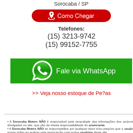
Sorocaba / SP
Telefones:
(15) 3213-9742
(15) 99152-7755
Fale via WhatsApp
>> Veja nosso estoque de Pe?as
• A
Sorocaba Motors
NÃO
é responsável pela veracidade das informações dos anúnci
divulgadas no site, que são de inteira responsabilidade do
anunciante
.
• A
Sorocaba Motors
NÃO
se responsabiliza por qualquer dano e/ou prejuízo que o
usuár
possa sofrer ao realizar uma negociação com outros
usuários
deste site.