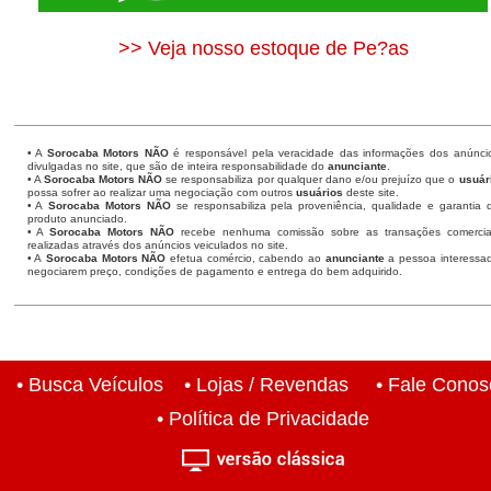
>> Veja nosso estoque de Pe?as
• A
Sorocaba Motors
NÃO
é responsável pela veracidade das informações dos anúnci
divulgadas no site, que são de inteira responsabilidade do
anunciante
.
• A
Sorocaba Motors
NÃO
se responsabiliza por qualquer dano e/ou prejuízo que o
usuár
possa sofrer ao realizar uma negociação com outros
usuários
deste site.
• A
Sorocaba Motors NÃO
se responsabiliza pela proveniência, qualidade e garantia 
produto anunciado.
• A
Sorocaba Motors NÃO
recebe nenhuma comissão sobre as transações comercia
realizadas através dos anúncios veiculados no site.
• A
Sorocaba Motors NÃO
efetua comércio, cabendo ao
anunciante
a pessoa interessa
negociarem preço, condições de pagamento e entrega do bem adquirido.