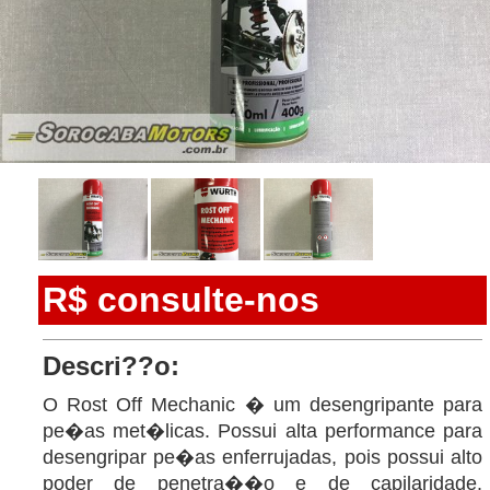
R$ consulte-nos
Descri??o:
O Rost Off Mechanic � um desengripante para
pe�as met�licas. Possui alta performance para
desengripar pe�as enferrujadas, pois possui alto
poder de penetra��o e de capilaridade.