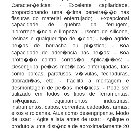
Caracter�sticas: - Excelente capilaridade,
proporcionando uma �tima penetra��o nas
fissuras do material enferrujado; - Excepcional
capacidade de quebra da ferrugem,
hidrorrepel�ncia e limpeza; - Isento de silicone,
resinas e qualquer tipo de �cido; - N�o agride
pe�as de borracha ou pl�stico; - Boa
capacidade de ader�ncia nas pe�as; - Boa
prote��o contra corros�o. Aplica��es: -
Desengripa pe�as met�licas enferrujadas, tais
como porcas, parafusos, v�lvulas, fechaduras,
dobradi�as, etc; - Facilita a montagem e
desmontagem de pe�as met�licas; - Pode ser
utilizado em todos os tipos de ferramentas,
m�quinas, equipamentos industriais,
instrumentos, cabos, correntes, cadeados, armas,
eixos e roldanas. Atua como desengripante. Modo
de usar: - Agite a lata antes de usar; - Aplique o
produto a uma dist�ncia de aproximadamente 20