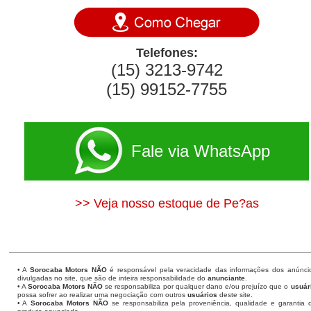
Telefones:
(15) 3213-9742
(15) 99152-7755
Fale via WhatsApp
>> Veja nosso estoque de Pe?as
• A
Sorocaba Motors
NÃO
é responsável pela veracidade das informações dos anúnci
divulgadas no site, que são de inteira responsabilidade do
anunciante
.
• A
Sorocaba Motors
NÃO
se responsabiliza por qualquer dano e/ou prejuízo que o
usuár
possa sofrer ao realizar uma negociação com outros
usuários
deste site.
• A
Sorocaba Motors NÃO
se responsabiliza pela proveniência, qualidade e garantia 