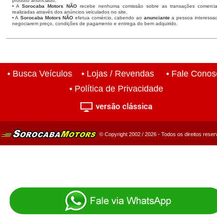
produto anunciado.
• A
Sorocaba Motors NÃO
recebe nenhuma comissão sobre as transações comercia
realizadas através dos anúncios veiculados no site.
• A
Sorocaba Motors NÃO
efetua comércio, cabendo ao
anunciante
a pessoa interessa
negociarem preço, condições de pagamento e entrega do bem adquirido.