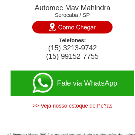
Automec Mav Mahindra
Sorocaba / SP
Telefones:
(15) 3213-9742
(15) 99152-7755
Fale via WhatsApp
>> Veja nosso estoque de Pe?as
• A
Sorocaba Motors
NÃO
é responsável pela veracidade das informações dos anúnci