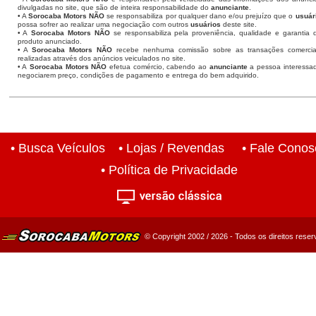
divulgadas no site, que são de inteira responsabilidade do
anunciante
.
• A
Sorocaba Motors
NÃO
se responsabiliza por qualquer dano e/ou prejuízo que o
usuár
possa sofrer ao realizar uma negociação com outros
usuários
deste site.
• A
Sorocaba Motors NÃO
se responsabiliza pela proveniência, qualidade e garantia 
produto anunciado.
• A
Sorocaba Motors NÃO
recebe nenhuma comissão sobre as transações comercia
realizadas através dos anúncios veiculados no site.
• A
Sorocaba Motors NÃO
efetua comércio, cabendo ao
anunciante
a pessoa interessa
negociarem preço, condições de pagamento e entrega do bem adquirido.