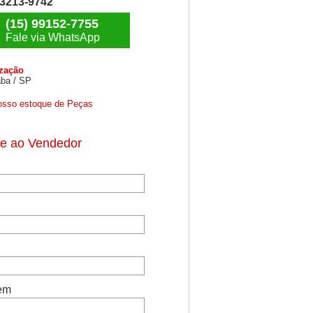
) 3213-9742
(15) 99152-7755
Fale via WhatsApp
ização
ba / SP
osso estoque de Peças