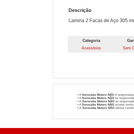
Descrição
Lamina 2 Facas de Aço 305 m
Categoria
Gar
Acessórios
Sem G
• A
Sorocaba Motors
NÃO
é responsável
• A
Sorocaba Motors
NÃO
se responsabi
• A
Sorocaba Motors NÃO
se responsabi
• A
Sorocaba Motors NÃO
recebe nenhum
• A
Sorocaba Motors NÃO
efetua comér