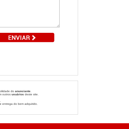
bilidade do
anunciante
.
om outros
usuários
deste site.
.
e entrega do bem adquirido.