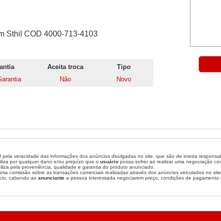
m Sthil COD 4000-713-4103
antia
Aceita troca
Tipo
arantia
Não
Novo
 pela veracidade das informações dos anúncios divulgadas no site, que são de inteira responsa
liza por qualquer dano e/ou prejuízo que o
usuário
possa sofrer ao realizar uma negociação c
liza pela proveniência, qualidade e garantia do produto anunciado.
a comissão sobre as transações comerciais realizadas através dos anúncios veiculados no site
cio, cabendo ao
anunciante
a pessoa interessada negociarem preço, condições de pagamento 