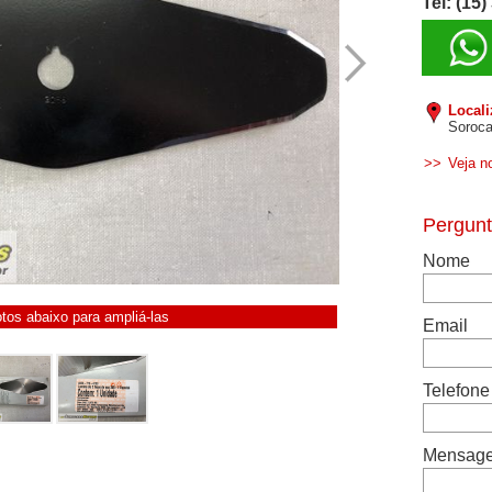
Tel: (15
Local
Soroca
>>
Veja n
otos abaixo para ampliá-las