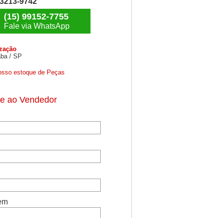
) 3213-9742
(15) 99152-7755
Fale via WhatsApp
ização
ba / SP
osso estoque de Peças