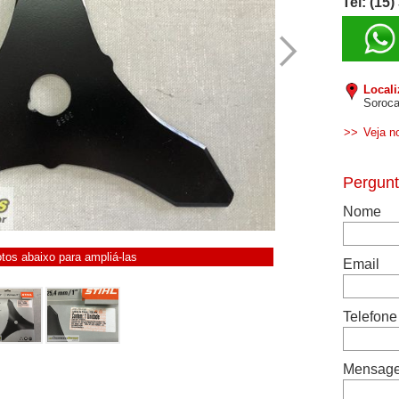
Tel: (15
Local
Soroca
>>
Veja n
otos abaixo para ampliá-las