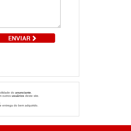
bilidade do
anunciante
.
om outros
usuários
deste site.
.
e entrega do bem adquirido.