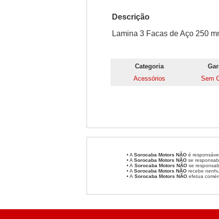
Descrição
Lamina 3 Facas de Aço 250 m
Categoria
Gar
Acessórios
Sem G
• A
Sorocaba Motors
NÃO
é responsável
• A
Sorocaba Motors
NÃO
se responsabi
• A
Sorocaba Motors NÃO
se responsabi
• A
Sorocaba Motors NÃO
recebe nenhum
• A
Sorocaba Motors NÃO
efetua comér