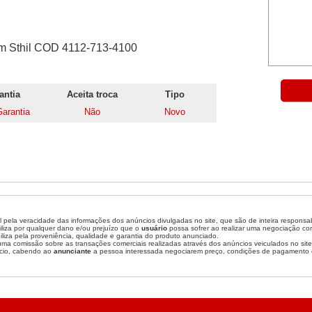
m Sthil COD 4112-713-4100
antia
Aceita troca
Tipo
arantia
Não
Novo
 pela veracidade das informações dos anúncios divulgadas no site, que são de inteira responsa
liza por qualquer dano e/ou prejuízo que o
usuário
possa sofrer ao realizar uma negociação c
liza pela proveniência, qualidade e garantia do produto anunciado.
a comissão sobre as transações comerciais realizadas através dos anúncios veiculados no site
cio, cabendo ao
anunciante
a pessoa interessada negociarem preço, condições de pagamento 