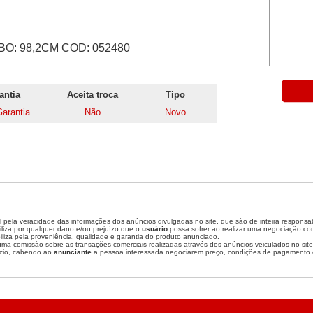
BO: 98,2CM COD: 052480
antia
Aceita troca
Tipo
arantia
Não
Novo
 pela veracidade das informações dos anúncios divulgadas no site, que são de inteira responsa
liza por qualquer dano e/ou prejuízo que o
usuário
possa sofrer ao realizar uma negociação c
liza pela proveniência, qualidade e garantia do produto anunciado.
a comissão sobre as transações comerciais realizadas através dos anúncios veiculados no site
cio, cabendo ao
anunciante
a pessoa interessada negociarem preço, condições de pagamento 