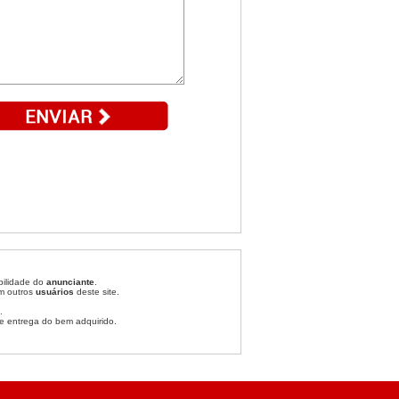
bilidade do
anunciante
.
om outros
usuários
deste site.
.
e entrega do bem adquirido.