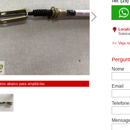
Tel: (15
Local
Soroca
>>
Veja n
otos abaixo para ampliá-las