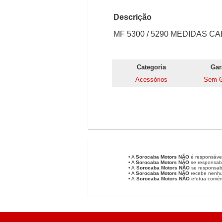
Descrição
MF 5300 / 5290 MEDIDAS CA
Categoria
Gar
Acessórios
Sem G
• A
Sorocaba Motors
NÃO
é responsável
• A
Sorocaba Motors
NÃO
se responsabi
• A
Sorocaba Motors NÃO
se responsabi
• A
Sorocaba Motors NÃO
recebe nenhum
• A
Sorocaba Motors NÃO
efetua comér