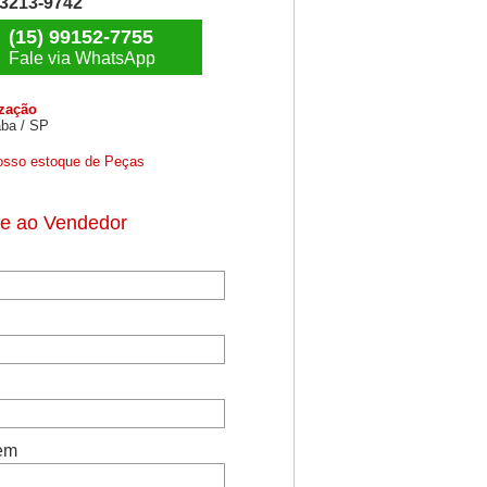
) 3213-9742
(15) 99152-7755
Fale via WhatsApp
ização
ba / SP
osso estoque de Peças