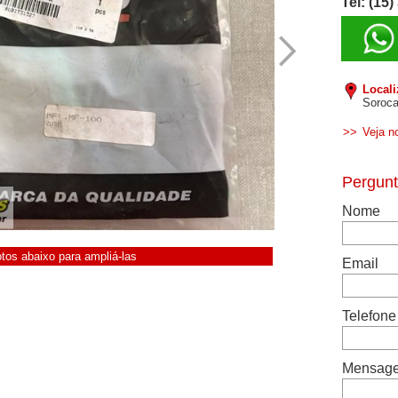
Tel: (15
Local
Soroca
>>
Veja n
otos abaixo para ampliá-las