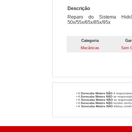
Descrição
Reparo do Sistema Hidrá
50x/55x/65x/85x/95x
Categoria
Gar
Mecânicas
Sem G
• A
Sorocaba Motors
NÃO
é responsável
• A
Sorocaba Motors
NÃO
se responsabi
• A
Sorocaba Motors NÃO
se responsabi
• A
Sorocaba Motors NÃO
recebe nenhum
• A
Sorocaba Motors NÃO
efetua comér