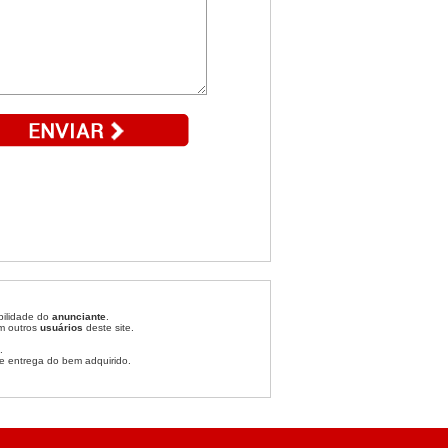
bilidade do
anunciante
.
om outros
usuários
deste site.
.
e entrega do bem adquirido.