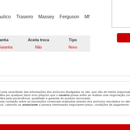
ulico Traseiro Massey Ferguson Mf
antia
Aceita troca
Tipo
arantia
Não
Novo
 pela veracidade das informações dos anúncios divulgadas no site, que são de inteira responsa
liza por qualquer dano e/ou prejuízo que o
usuário
possa sofrer ao realizar uma negociação c
liza pela proveniência, qualidade e garantia do produto anunciado.
a comissão sobre as transações comerciais realizadas através dos anúncios veiculados no site
cio, cabendo ao
anunciante
a pessoa interessada negociarem preço, condições de pagamento 