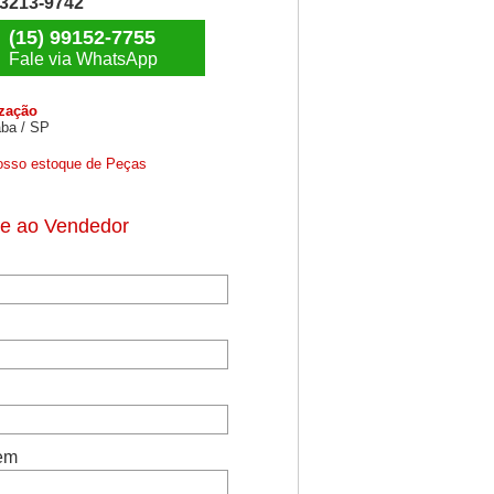
) 3213-9742
(15) 99152-7755
Fale via WhatsApp
ização
ba / SP
osso estoque de Peças