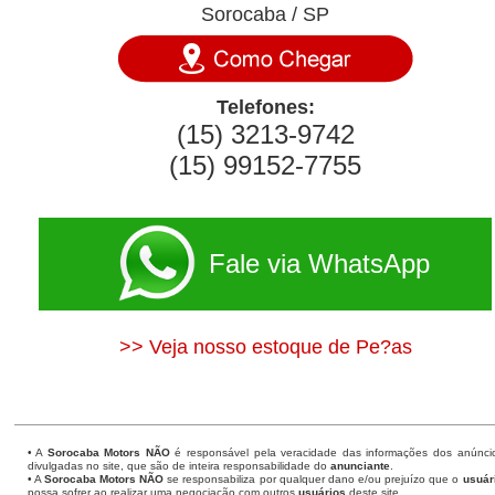
Sorocaba / SP
Telefones:
(15) 3213-9742
(15) 99152-7755
Fale via WhatsApp
>> Veja nosso estoque de Pe?as
• A
Sorocaba Motors
NÃO
é responsável pela veracidade das informações dos anúnci
divulgadas no site, que são de inteira responsabilidade do
anunciante
.
• A
Sorocaba Motors
NÃO
se responsabiliza por qualquer dano e/ou prejuízo que o
usuár
possa sofrer ao realizar uma negociação com outros
usuários
deste site.