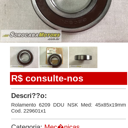
R$ consulte-nos
Descri??o:
Rolamento 6209 DDU NSK Med: 45x85x19mm
Cod. 229601x1
Categoria:
Mec�nicas