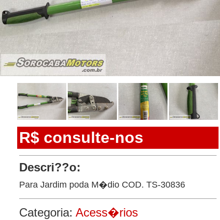
R$ consulte-nos
Descri??o:
Para Jardim poda M�dio COD. TS-30836
Categoria:
Acess�rios