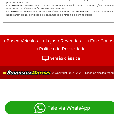
produto anunciado.
• A
Sorocaba Motors NÃO
recebe nenhuma comissão sobre as transações comercia
realizadas através dos anúncios veiculados no site.
• A
Sorocaba Motors NÃO
efetua comércio, cabendo ao
anunciante
a pessoa interessa
negociarem preço, condições de pagamento e entrega do bem adquirido.