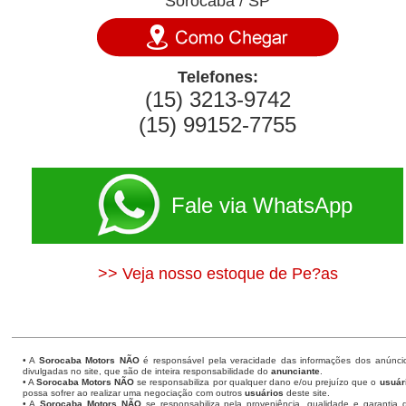
Sorocaba / SP
Telefones:
(15) 3213-9742
(15) 99152-7755
Fale via WhatsApp
>> Veja nosso estoque de Pe?as
• A
Sorocaba Motors
NÃO
é responsável pela veracidade das informações dos anúnci
divulgadas no site, que são de inteira responsabilidade do
anunciante
.
• A
Sorocaba Motors
NÃO
se responsabiliza por qualquer dano e/ou prejuízo que o
usuár
possa sofrer ao realizar uma negociação com outros
usuários
deste site.
• A
Sorocaba Motors NÃO
se responsabiliza pela proveniência, qualidade e garantia 