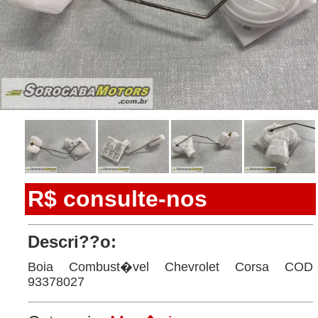
R$ consulte-nos
Descri??o:
Boia Combust�vel Chevrolet Corsa COD
93378027