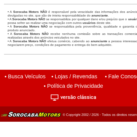
• A
Sorocaba Motors
NÃO
é responsável pela veracidade das informações dos anúnci
divulgadas no site, que são de inteira responsabilidade do
anunciante
.
• A
Sorocaba Motors
NÃO
se responsabiliza por qualquer dano e/ou prejuízo que o
usuár
possa sofrer ao realizar uma negociação com outros
usuários
deste site.
• A
Sorocaba Motors NÃO
se responsabiliza pela proveniência, qualidade e garantia 
produto anunciado.
• A
Sorocaba Motors NÃO
recebe nenhuma comissão sobre as transações comercia
realizadas através dos anúncios veiculados no site.
• A
Sorocaba Motors NÃO
efetua comércio, cabendo ao
anunciante
a pessoa interessa
negociarem preço, condições de pagamento e entrega do bem adquirido.