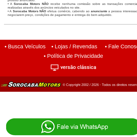
produto anunciado.
• A
Sorocaba Motors NÃO
recebe nenhuma comissão sobre as transações comercia
realizadas através dos anúncios veiculados no site.
• A
Sorocaba Motors NÃO
efetua comércio, cabendo ao
anunciante
a pessoa interessa
negociarem preço, condições de pagamento e entrega do bem adquirido.