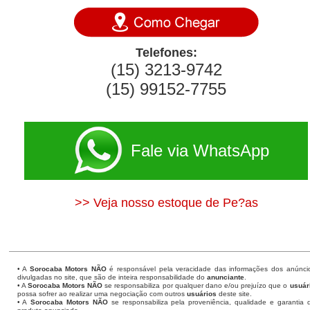
Telefones:
(15) 3213-9742
(15) 99152-7755
Fale via WhatsApp
>> Veja nosso estoque de Pe?as
• A
Sorocaba Motors
NÃO
é responsável pela veracidade das informações dos anúnci
divulgadas no site, que são de inteira responsabilidade do
anunciante
.
• A
Sorocaba Motors
NÃO
se responsabiliza por qualquer dano e/ou prejuízo que o
usuár
possa sofrer ao realizar uma negociação com outros
usuários
deste site.
• A
Sorocaba Motors NÃO
se responsabiliza pela proveniência, qualidade e garantia 