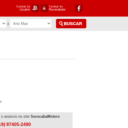
P
to o anúncio no site
SorocabaMotors
(19) 97405-2490