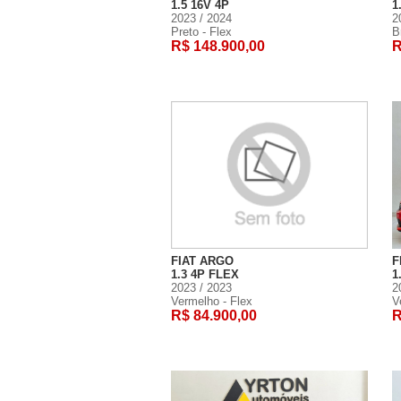
1.5 16V 4P
1
2023 / 2024
2
Preto - Flex
B
R$ 148.900,00
R
FIAT ARGO
F
1.3 4P FLEX
1
2023 / 2023
2
Vermelho - Flex
V
R$ 84.900,00
R