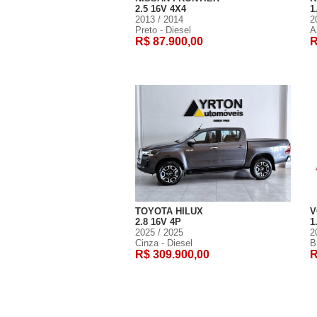
2.5 16V 4X4
1
2013 / 2014
2
Preto - Diesel
A
R$ 87.900,00
R
TOYOTA HILUX
V
2.8 16V 4P
1
2025 / 2025
2
Cinza - Diesel
B
R$ 309.900,00
R