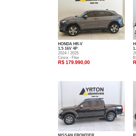
HONDA HR-V
H
1.5 16V 4P
1
2024 / 2025
2
Cinza - Flex
B
R$ 179.990,00
R
NISSAN FRONTIER
R