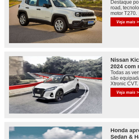
Destaque por
road, tecnol
motor T270.
Veja mais 
Nissan Kic
2024 com 
Todas as ver
são equipad
Xtronic CVT.
Veja mais 
Honda apr
Sedan & H