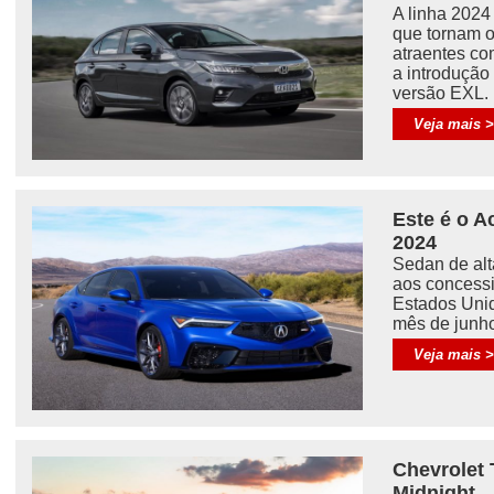
A linha 202
que tornam o
atraentes co
a introduçã
versão EXL.
Veja mais 
Este é o A
2024
Sedan de alt
aos concessi
Estados Uni
mês de junho
Veja mais 
Chevrolet 
Midnight