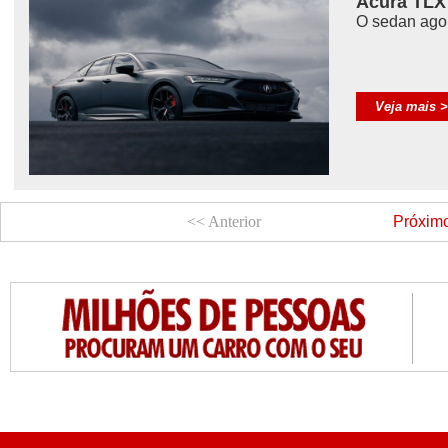
Acura TLX
O sedan agor
Veja mais 
<< Anterior
Próxim