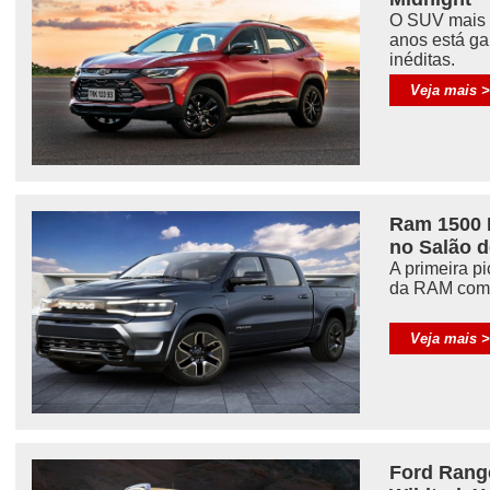
O SUV mais 
anos está g
inéditas.
Veja mais 
Ram 1500 
no Salão 
A primeira pi
da RAM com 
Veja mais 
Ford Rang