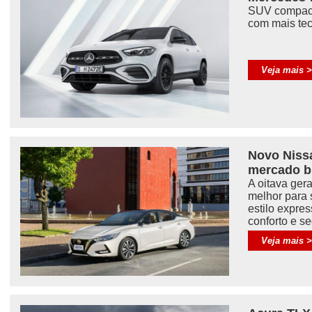
SUV compac
com mais tec
Veja mais 
Novo Niss
mercado br
A oitava ger
melhor para
estilo expres
conforto e s
Veja mais 