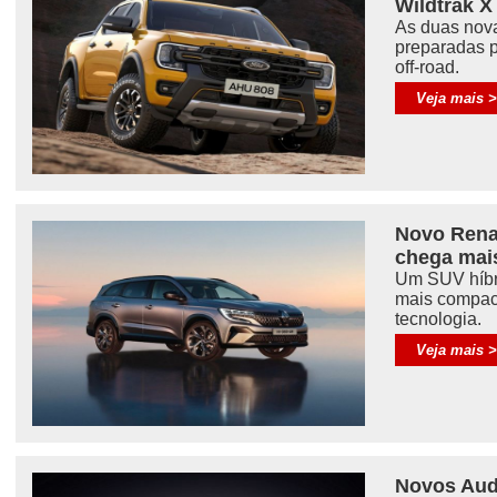
Wildtrak X
As duas nova
preparadas 
off-road.
Veja mais 
Novo Rena
chega mais
Um SUV híbr
mais compac
tecnologia.
Veja mais 
Novos Aud